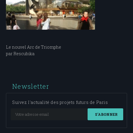
Navigation
Le nouvel Arc de Triomphe
par Rescubika
de
l’article
Newsletter
Suivez l'actualité des projets futurs de Paris
S'ABONNER