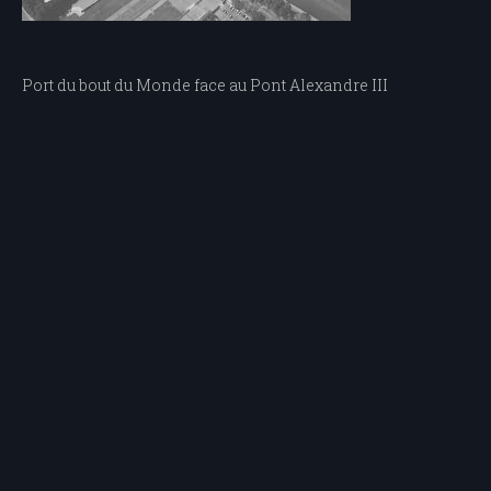
Navigation
Port du bout du Monde face au Pont Alexandre III
de
l’article