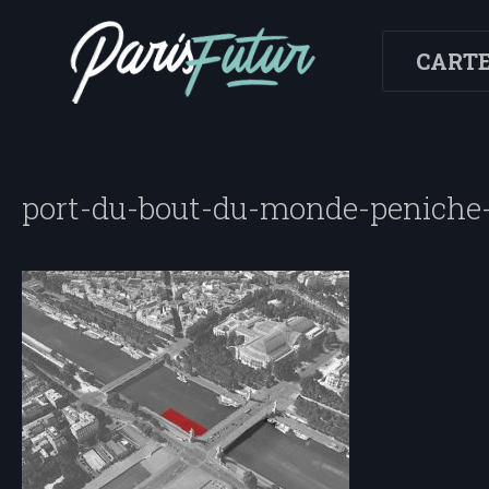
CART
port-du-bout-du-monde-peniche