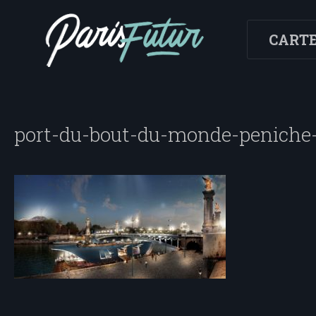
CART
port-du-bout-du-monde-peniche