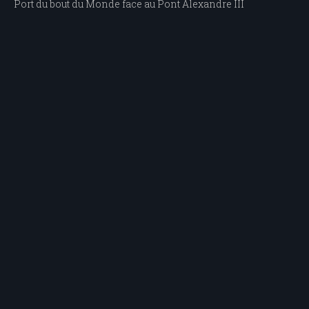
Navigation
Port du bout du Monde face au Pont Alexandre III
de
l’article