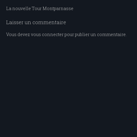
Navigation
La nouvelle Tour Montparnasse
de
Laisser un commentaire
l’article
Vous devez
vous connecter
pour publier un commentaire.