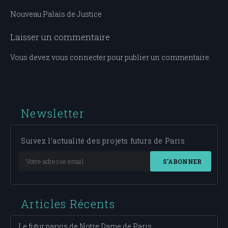
Navigation
Nouveau Palais de Justice
de
Laisser un commentaire
l’article
Vous devez
vous connecter
pour publier un commentaire.
Newsletter
Suivez l'actualité des projets futurs de Paris
S'ABONNER
Articles Récents
Le futur parvis de Notre Dame de Paris